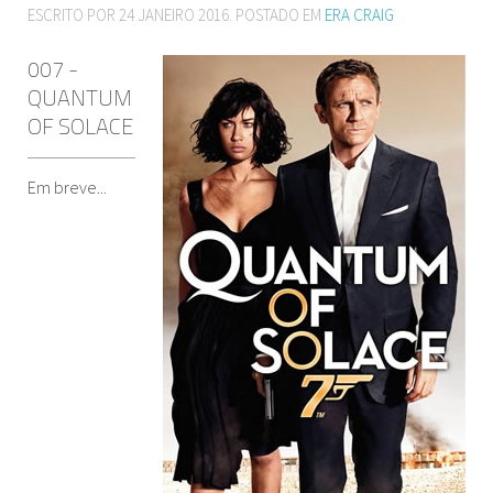
ESCRITO POR
24 JANEIRO 2016
. POSTADO EM
ERA CRAIG
007 -
QUANTUM
OF SOLACE
Em breve...