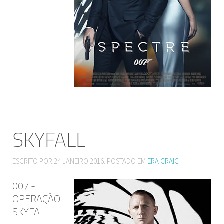
SKYFALL
ESCRITO POR
24 JANEIRO 2016
. POSTADO EM
ERA CRAIG
007 -
OPERAÇÃO
SKYFALL